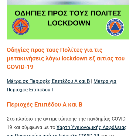
Οδηγίες προς τους Πολίτες για τις
μετακινήσεις λόγω lockdown εξ αιτίας του
COVID-19
Μέτρα σε Περιοχές Επιπέδου Α και Β
|
Μέτρα για
Περιοχές Επιπέδου Γ
Περιοχές Επιπέδου Α και Β
Στο πλαίσιο της αντιμετώπισης της πανδημίας COVID-
19 και σύμφωνα με το
Χάρτη Υγειονομικής Ασφάλειας
και Προστασίας από τη λοίμωξη COVID-19
και τα