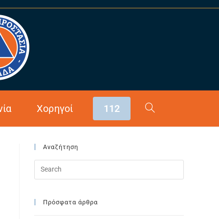
>
2024
>
Σεπτέμβριος
νία
Χορηγοί
112
Αναζήτηση
Πρόσφατα άρθρα