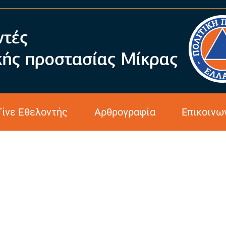
βριος 2024
Γίνε Εθελοντής
Αρθρογραφία
Επικοινω