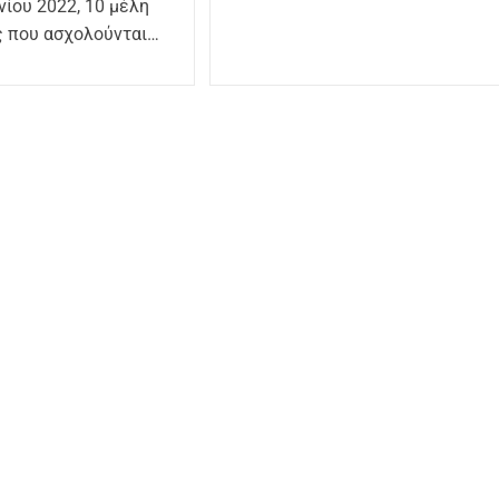
υνίου 2022, 10 μέλη
ς που ασχολούνται…