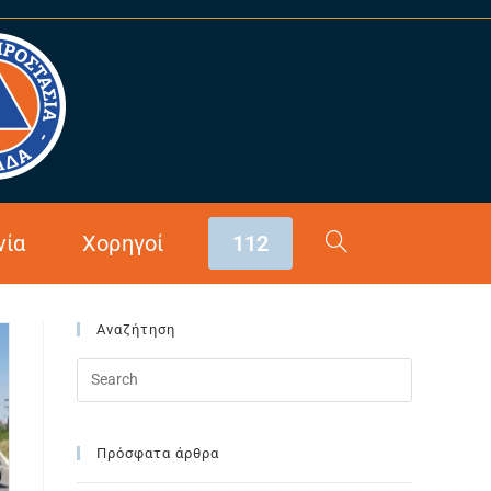
>
2022
>
Ιούνιος
νία
Χορηγοί
112
Αναζήτηση
Πρόσφατα άρθρα