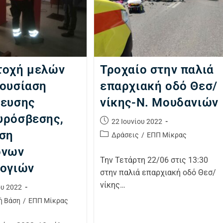
τοχή μελών
Τροχαίο στην παλιά
ουσίαση
επαρχιακή οδό Θεσ/
δευσης
νίκης-Ν. Μουδανιών
υρόσβεσης,
22 Ιουνίου 2022
ήση
Δράσεις
/
ΕΠΠ Μίκρας
ονων
Την Τετάρτη 22/06 στις 13:30
λογιών
στην παλιά επαρχιακή οδό Θεσ/
νίκης…
ου 2022
ή Βάση
/
ΕΠΠ Μίκρας