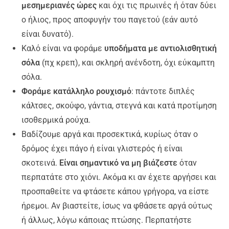
μεσημεριανές ώρες
και όχι τις πρωινές ή όταν δύει
ο ήλιος, προς αποφυγήν του παγετού (εάν αυτό
είναι δυνατό).
Καλό είναι να φοράμε
υποδήματα με αντιολισθητική
σόλα
(πχ κρεπ), και σκληρή ανένδοτη, όχι εύκαμπτη
σόλα.
Φοράμε κατάλληλο ρουχισμό
: πάντοτε
διπλές
κάλτσες, σκούφο, γάντια, στεγνά και κατά προτίμηση
ισοθερμικά ρούχα
.
Βαδίζουμε αργά και προσεκτικά, κυρίως όταν ο
δρόμος έχει πάγο ή είναι γλιστερός ή είναι
σκοτεινά.
Είναι σημαντικό να μη βιάζεστε
όταν
περπατάτε στο χιόνι. Ακόμα κι αν έχετε αργήσει και
προσπαθείτε να φτάσετε κάπου γρήγορα, να είστε
ήρεμοι. Αν βιαστείτε, ίσως να φθάσετε αργά ούτως
ή άλλως, λόγω κάποιας πτώσης. Περπατήστε