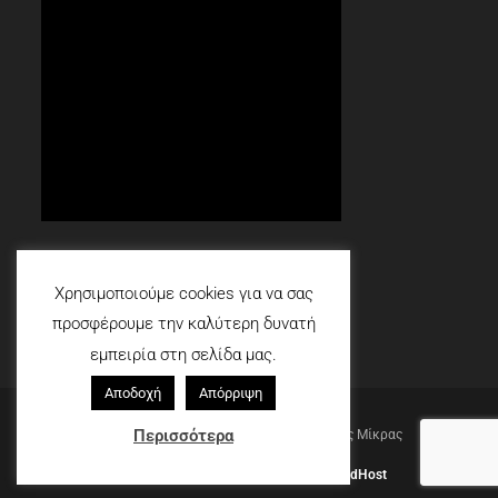
Social
Χρησιμοποιούμε cookies για να σας
προσφέρουμε την καλύτερη δυνατή
εμπειρία στη σελίδα μας.
Αποδοχή
Απόρριψη
©2012 - 2026
Περισσότερα
Ομάδα Εθελοντών Πολιτικής Προστασίας Μίκρας
Πολιτική Απορρήτου
Designed by
GoodOmen,
Hosted by
GoodHost