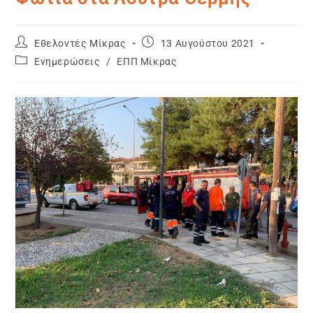
Εθελοντές Μίκρας
13 Αυγούστου 2021
Ενημερώσεις
/
ΕΠΠ Μίκρας