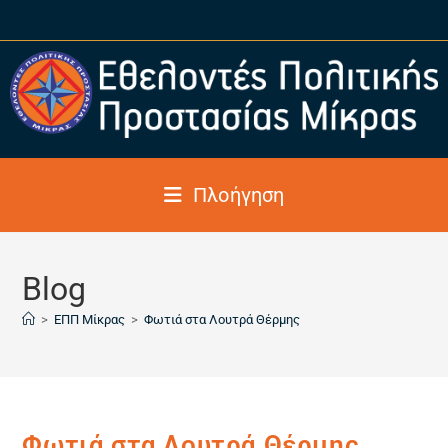
Πλοήγηση
Blog
>
ΕΠΠ Μίκρας
>
Φωτιά στα Λουτρά Θέρμης
Φωτιά στα Λουτρά Θέρμης