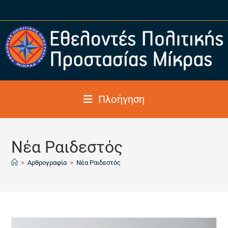
Πλοήγηση
Νέα Ραιδεστός
>
Αρθρογραφία
>
Νέα Ραιδεστός