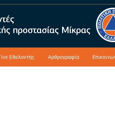
Γίνε Εθελοντής
Αρθρογραφία
Επικοινω