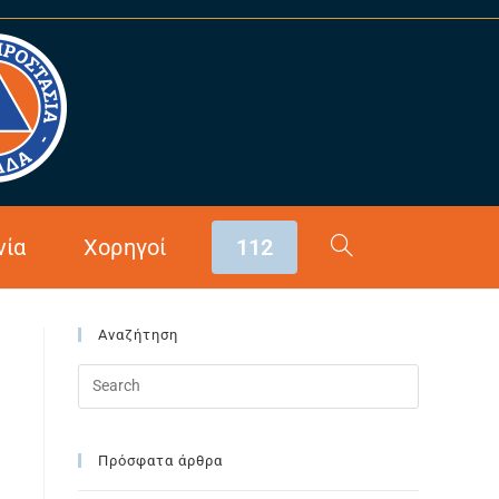
>
Αρθρογραφία
>
Πλαγιάρι
νία
Χορηγοί
112
Αναζήτηση
Πρόσφατα άρθρα