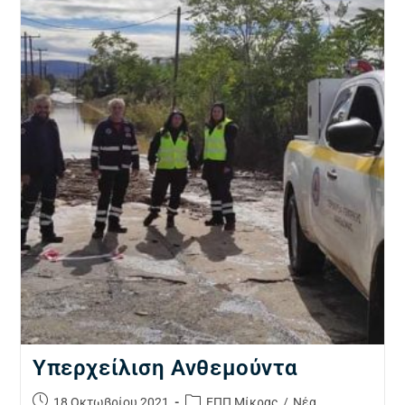
Υπερχείλιση Ανθεμούντα
18 Οκτωβρίου 2021
ΕΠΠ Μίκρας
/
Νέα