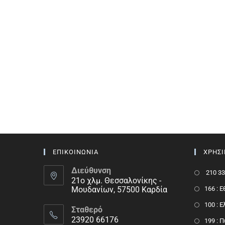
ΕΠΙΚΟΙΝΩΝΙΑ
ΧΡΗΣ
Διεύθυνση
210 33
21ο χλμ. Θεσσαλονίκης -
Μουδανίων, 57500 Καρδία
166 : 
100 : 
Σταθερό
23920 66176
199 : 