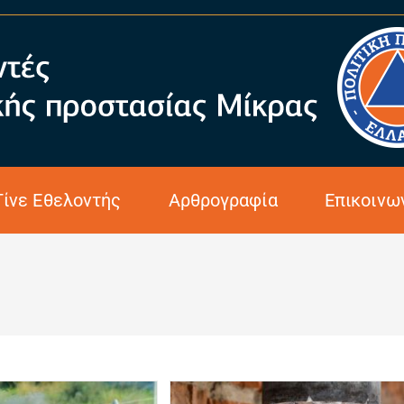
Γίνε Εθελοντής
Αρθρογραφία
Επικοινω