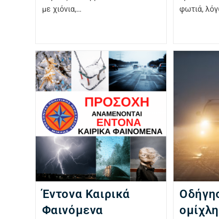
με χιόνια,…
φωτιά, λό
Έντονα Καιρικά
Οδήγη
Φαινόμενα
ομίχλη