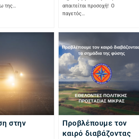
γω της…
απαιτείται προσοχή! Ο
παγετός…
ση στην
Προβλέπουμε τον
καιρό διαβάζοντας