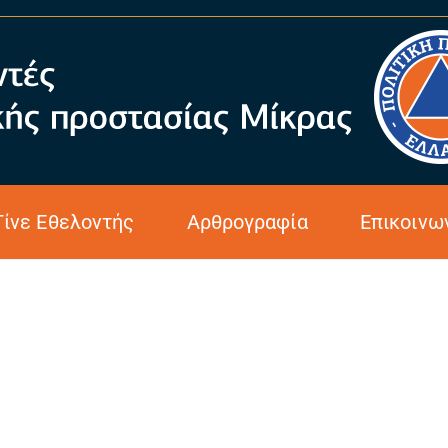
 Πανδημίας Covid
Γίνε Εθελοντής
Αρθρογραφία
Επικοινω