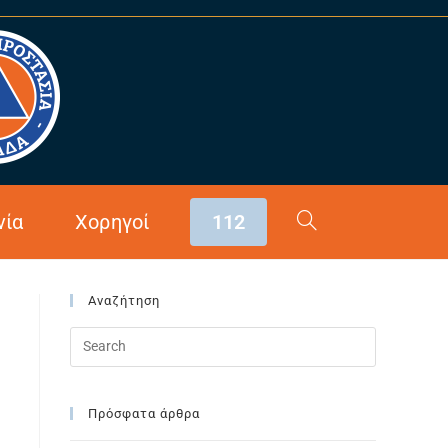
>
Αρθρογραφία
>
Τήρηση Μέτρων κατά της Πανδημίας Covid
νία
Χορηγοί
112
Αναζήτηση
Πρόσφατα άρθρα