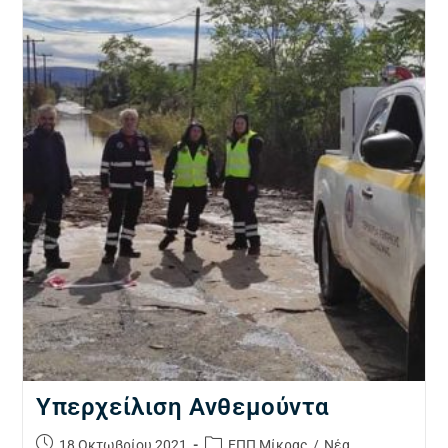
Υπερχείλιση Ανθεμούντα
18 Οκτωβρίου 2021
ΕΠΠ Μίκρας
/
Νέα