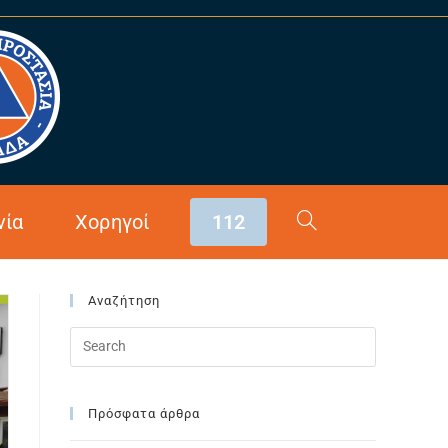
>
Αρθρογραφία
>
Covid-19
νία
Χορηγοί
112
Αναζήτηση
Πρόσφατα άρθρα