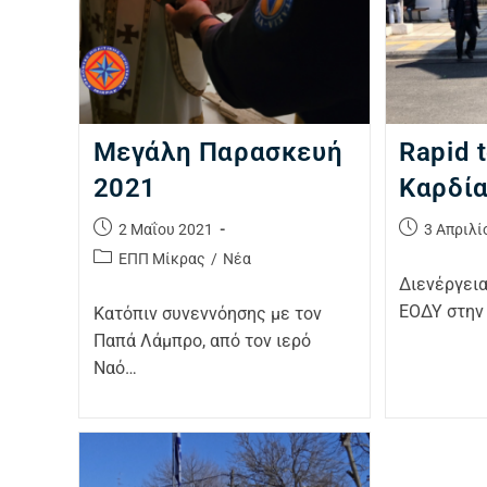
Μεγάλη Παρασκευή
Rapid 
2021
Καρδί
2 Μαΐου 2021
3 Απριλί
ΕΠΠ Μίκρας
/
Νέα
Διενέργεια
ΕΟΔΥ στην 
Κατόπιν συνεννόησης με τον
Παπά Λάμπρο, από τον ιερό
Ναό…