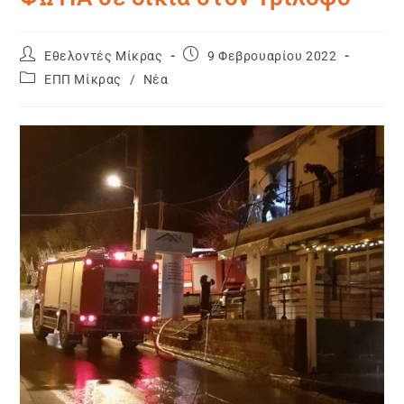
Εθελοντές Μίκρας
9 Φεβρουαρίου 2022
ΕΠΠ Μίκρας
/
Νέα